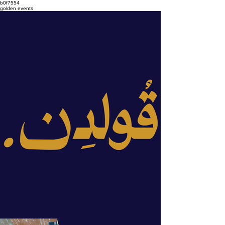
b0f7554
golden events