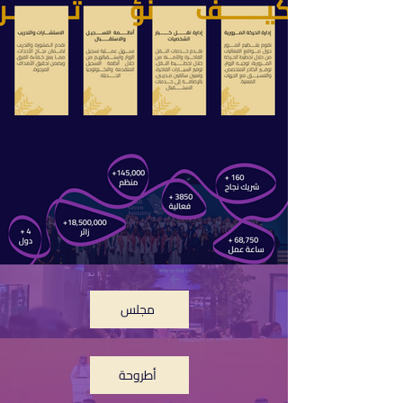
مجلس
أطروحة