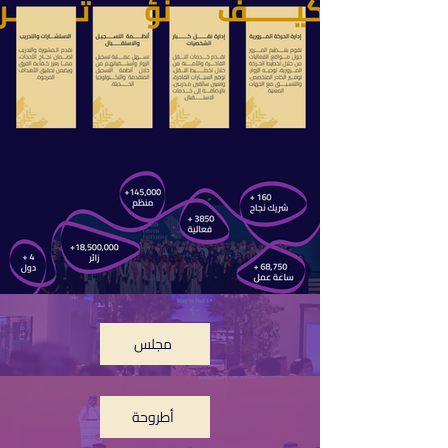
مجلس
أطروحة