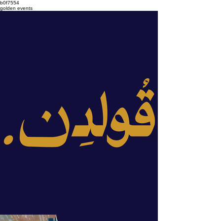
b0f7554
golden events